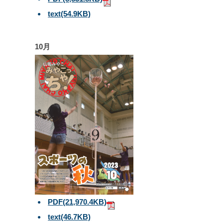
text
(54.9KB)
10月
PDF
(21,970.4KB)
text
(46.7KB)