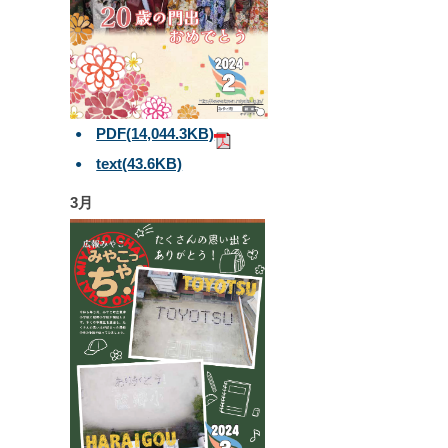
PDF
(14,044.3KB)
text
(43.6KB)
3月