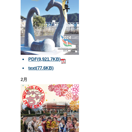
PDF
(9,921.7KB)
text
(77.6KB)
2月