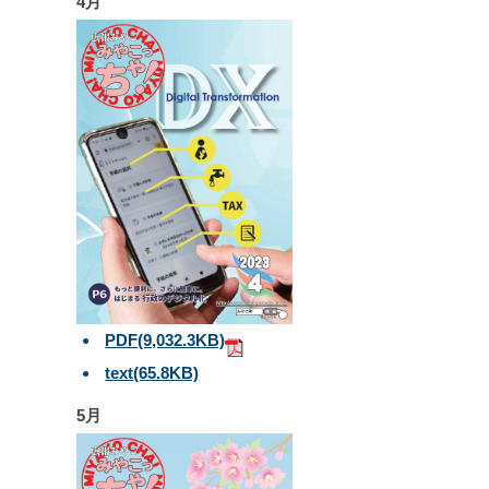
4月
PDF
(9,032.3KB)
text
(65.8KB)
5月