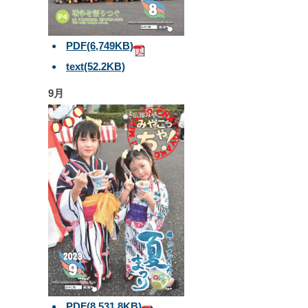
PDF
(6,749KB)
text
(52.2KB)
9月
PDF
(8,531.8KB)