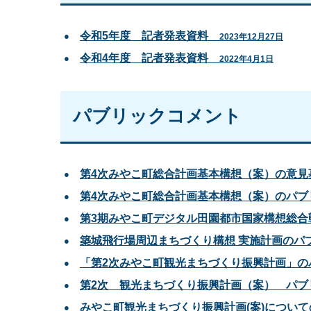
令和5年度 記者発表資料
2023年12月27日
令和4年度 記者発表資料
2022年4月1日
パブリックコメント
第4次みやこ町総合計画基本構想（案）の意
第4次みやこ町総合計画基本構想（案）のパ
第3期みやこ町デジタル田園都市国家構想総
築城飛行場周辺まちづくり構想 実施計画のパ
「第2次みやこ町観光まちづくり振興計画」
第2次 観光まちづくり振興計画（案） パ
みやこ町観光まちづくり振興計画(案)につい