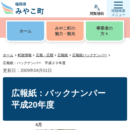
情報検索
閲覧補助
メニュー
みやこ町の
事業者の
ホーム
魅力・観光
方々
ホーム
町政情報
広報・広聴
広報紙
広報紙バックナンバー
広報紙：バックナンバー 平成２０年度
更新日：2009年04月01日
広報紙：バックナンバー
平成20年度
4月