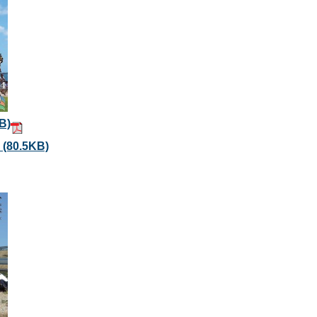
B)
）
(80.5KB)