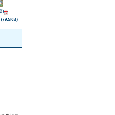
B)
）
(79.5KB)