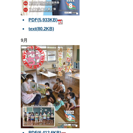
PDF
(5,933KB)
text
(80.2KB)
9月
PDF
(6,412.6KB)