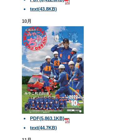
text
(43.8KB)
10月
PDF
(5,863.1KB)
text
(44.7KB)
11月