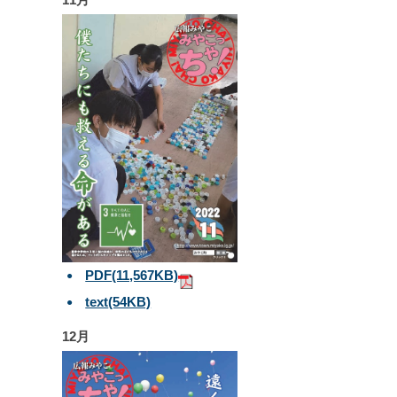
PDF
(11,567KB)
text
(54KB)
12月