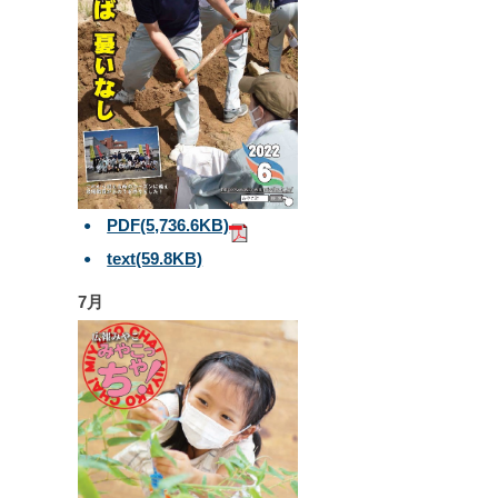
PDF
(5,736.6KB)
text
(59.8KB)
7月