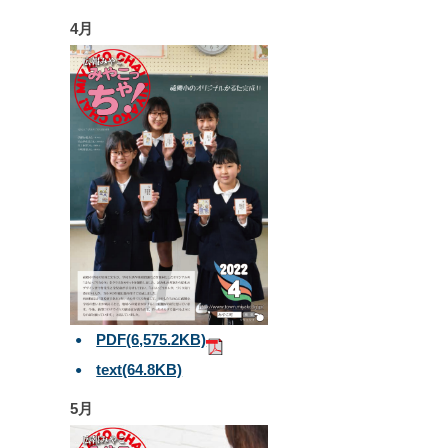
4月
PDF
(6,575.2KB)
text
(64.8KB)
5月