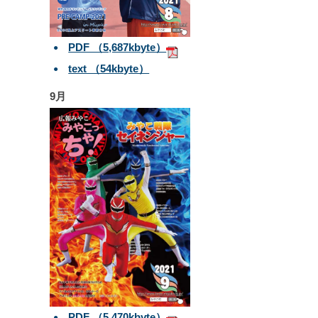
PDF （5,687kbyte）
text （54kbyte）
9月
PDF （5,470kbyte）