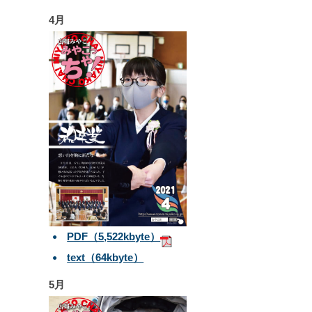
4月
PDF（5,522kbyte）
text（64kbyte）
5月