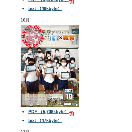
text （49kbyte）
10月
PDF （5,708kbyte）
text （47kbyte）
11月