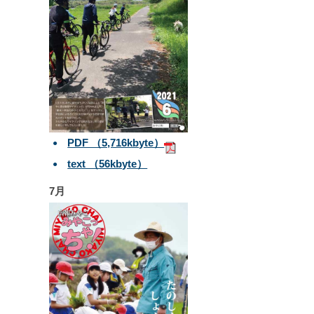
PDF （5,716kbyte）
text （56kbyte）
7月