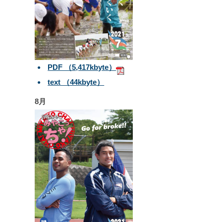
PDF （5,417kbyte）
text （44kbyte）
8月