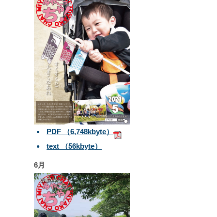
PDF （6,748kbyte）
text （56kbyte）
6月