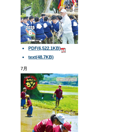
PDF
(6,522.1KB)
text
(48.7KB)
7月