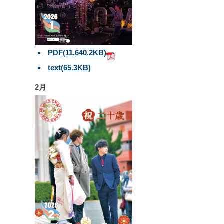
PDF
(11,640.2KB)
text
(65.3KB)
2月