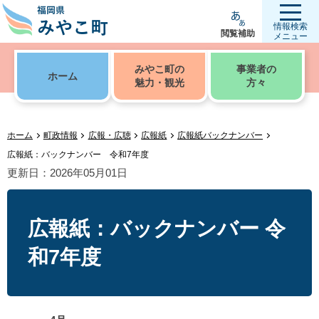
情報検索
閲覧補助
メニュー
みやこ町の
事業者の
ホーム
魅力・観光
方々
ホーム
町政情報
広報・広聴
広報紙
広報紙バックナンバー
広報紙：バックナンバー 令和7年度
更新日：2026年05月01日
広報紙：バックナンバー 令
和7年度