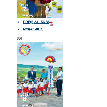
PDF
(5,231.5KB)
text
(42.4KB)
8月