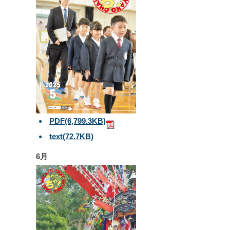
PDF
(6,799.3KB)
text
(72.7KB)
6月