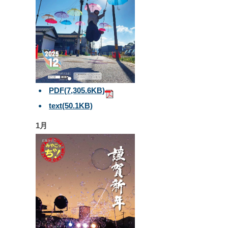
PDF
(7,305.6KB)
text
(50.1KB)
1月