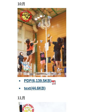
10月
PDF
(6,139.5KB)
text
(44.6KB)
11月