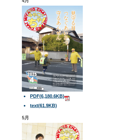
4月
PDF
(6,180.6KB)
text
(61.9KB)
5月