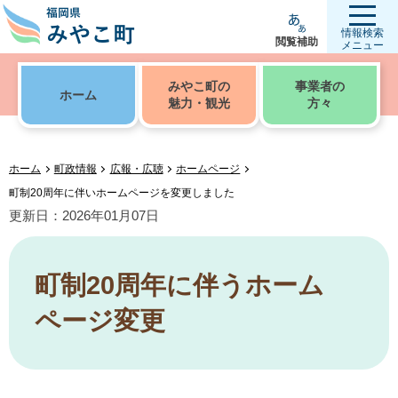
情報検索
閲覧補助
メニュー
みやこ町の
事業者の
ホーム
魅力・観光
方々
ホーム
町政情報
広報・広聴
ホームページ
町制20周年に伴いホームページを変更しました
更新日：2026年01月07日
町制20周年に伴うホーム
ページ変更