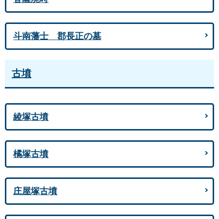
斗南藩士 郡長正の墓
古墳
綾塚古墳
橘塚古墳
庄屋塚古墳