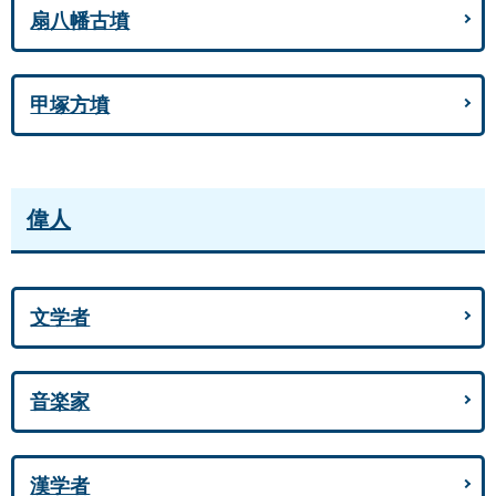
扇八幡古墳
甲塚方墳
偉人
文学者
音楽家
漢学者