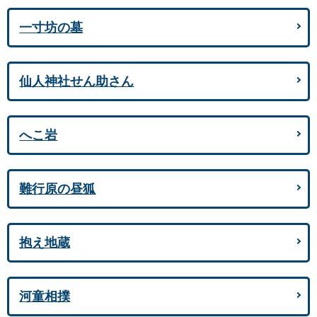
一寸坊の墓
仙人神社せん助さん
へこ岩
難行原の昼狐
抱え地蔵
河童相撲