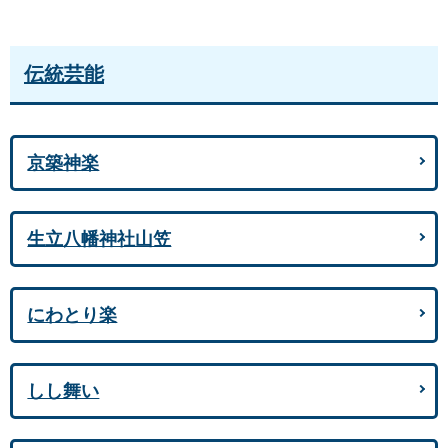
伝統芸能
京築神楽
生立八幡神社山笠
にわとり楽
しし舞い