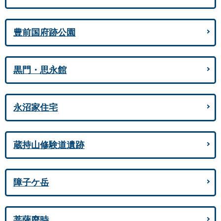
豊前国府跡公園
黒門・思永館
永沼家住宅
蔵持山修験道遺跡
障子ケ岳
菩薩廃時