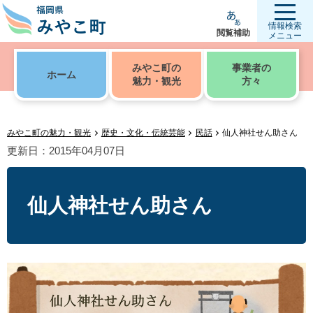
情報検索
閲覧補助
メニュー
みやこ町の
事業者の
ホーム
魅力・観光
方々
みやこ町の魅力・観光
歴史・文化・伝統芸能
民話
仙人神社せん助さん
更新日：2015年04月07日
仙人神社せん助さん