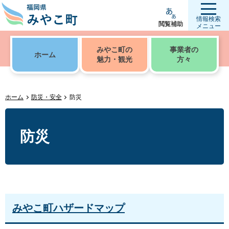
情報検索
閲覧補助
メニュー
みやこ町の
事業者の
ホーム
魅力・観光
方々
ホーム
防災・安全
防災
防災
みやこ町ハザードマップ