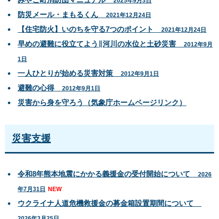
2025年9月3日
防災メール・まもるくん
2021年12月24日
【住宅防火】いのちを守る7つのポイント
2021年12月24日
早めの避難に役立てよう∥河川の水位と土砂災害
2012年9月
1日
一人ひとりが始める災害対策
2012年9月1日
避難の心得
2012年9月1日
災害から身を守ろう（気象庁ホームページリンク）
災害支援
令和8年熊本地震にかかる義援金の受付開始について
2026
年7月31日
NEW
ウクライナ人道危機救援金の募金箱設置期間について
2026年3月25日