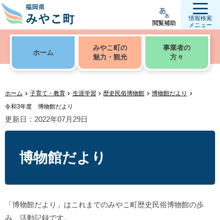
情報検索
閲覧補助
メニュー
みやこ町の
事業者の
ホーム
魅力・観光
方々
ホーム
子育て・教育
生涯学習
歴史民俗博物館
博物館だより
令和3年度 博物館だより
更新日：2022年07月29日
博物館だより
「博物館だより」はこれまでのみやこ町歴史民俗博物館の歩
み、活動記録です。