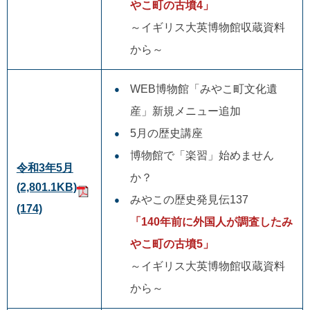
やこ町の古墳4」
～イギリス大英博物館収蔵資料
から～
WEB博物館「みやこ町文化遺
産」新規メニュー追加
5月の歴史講座
博物館で「楽習」始めません
令和3年5月
か？
(2,801.1KB)
みやこの歴史発見伝137
(174)
「140年前に外国人が調査したみ
やこ町の古墳5」
～イギリス大英博物館収蔵資料
から～