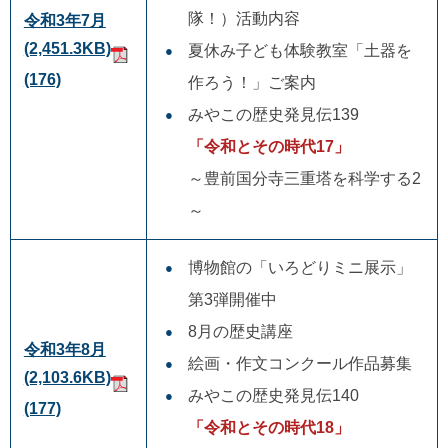
隊！）活動内容
令和3年7月
(2,451.3KB)
夏休み子ども体験教室「土器を
(176)
作ろう！」ご案内
みやこの歴史発見伝139
「令和とその時代17」
～豊前国分寺三重塔を科学する2
～
博物館の「いろどりミニ展示」
第3弾開催中
8月の歴史講座
令和3年8月
絵画・作文コンクール作品募集
(2,103.6KB)
みやこの歴史発見伝140
(177)
「令和とその時代18」