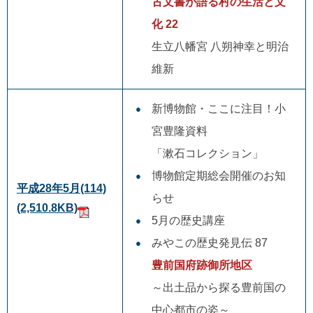
古文書が語る村の生活と文
化 22
生立八幡宮 八朔神幸と明治
維新
新博物館・ここに注目！小
宮豊隆資料
「漱石コレクション」
博物館定期総会開催のお知
平成28年5月(114)
らせ
(2,510.8KB)
5月の歴史講座
みやこの歴史発見伝 87
豊前国府跡御所地区
～出土品から探る豊前国の
中心都市の姿～