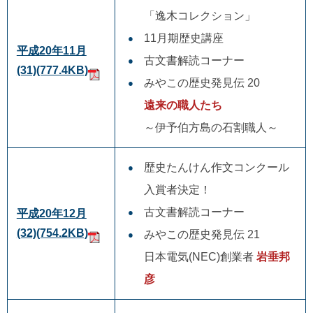
「逸木コレクション」
11月期歴史講座
平成20年11月
古文書解読コーナー
(31)
(777.4KB)
みやこの歴史発見伝 20
遠来の職人たち
～伊予伯方島の石割職人～
歴史たんけん作文コンクール
入賞者決定！
古文書解読コーナー
平成20年12月
(32)
(754.2KB)
みやこの歴史発見伝 21
日本電気(NEC)創業者
岩垂邦
彦