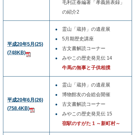
毛利正春編著「孝義旌表録」
の紹介2
霊山「蔵持」の遺産展
5月期歴史講座
平成20年5月(25)
古文書解読コーナー
(748KB)
みやこの歴史発見伝 14
牛馬の無事と子供相撲
霊山「蔵持」の遺産展
博物館友の会総会開催
平成20年6月(26)
古文書解読コーナー
(758.4KB)
みやこの歴史発見伝 15
宿駅のすがた 1 ～新町村～