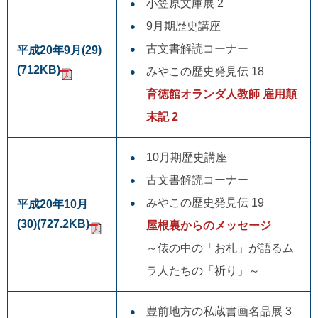
小笠原文庫展 2
9月期歴史講座
古文書解読コーナー
平成20年9月(29)
(712KB)
みやこの歴史発見伝 18
育徳館オランダ人教師 雇用顛
末記 2
10月期歴史講座
古文書解読コーナー
みやこの歴史発見伝 19
平成20年10月
(30)
(727.2KB)
屋根裏からのメッセージ
～俵の中の「お札」が語るム
ラ人たちの「祈り」～
豊前地方の私蔵書画名品展 3