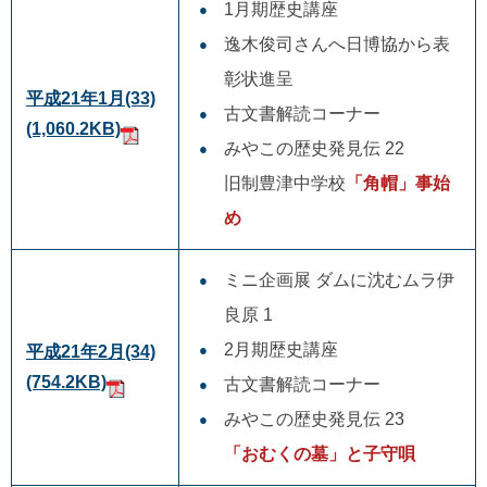
1月期歴史講座
逸木俊司さんへ日博協から表
彰状進呈
平成21年1月(33)
古文書解読コーナー
(1,060.2KB)
みやこの歴史発見伝 22
旧制豊津中学校
「角帽」事始
め
ミニ企画展 ダムに沈むムラ伊
良原 1
2月期歴史講座
平成21年2月(34)
(754.2KB)
古文書解読コーナー
みやこの歴史発見伝 23
「おむくの墓」と子守唄