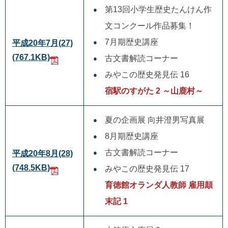
第13回小学生歴史たんけん作
文コンクール作品募集！
7月期歴史講座
平成20年7月(27)
(767.1KB)
古文書解読コーナー
みやこの歴史発見伝 16
宿駅のすがた 2 ～山鹿村～
夏の企画展 向井澄男写真展
8月期歴史講座
古文書解読コーナー
平成20年8月(28)
(748.5KB)
みやこの歴史発見伝 17
育徳館オランダ人教師 雇用顛
末記 1