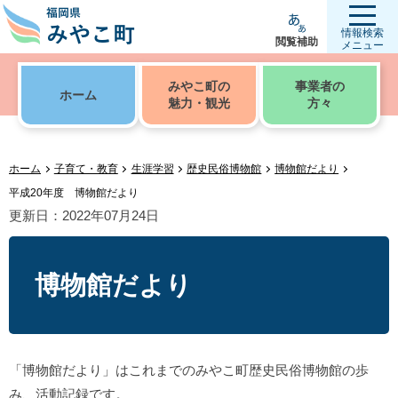
情報検索
閲覧補助
メニュー
みやこ町の
事業者の
ホーム
魅力・観光
方々
ホーム
子育て・教育
生涯学習
歴史民俗博物館
博物館だより
平成20年度 博物館だより
更新日：2022年07月24日
博物館だより
「博物館だより」はこれまでのみやこ町歴史民俗博物館の歩
み、活動記録です。