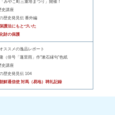
回「みやこ町三重塔まつり」開催！
歴史講座
の歴史発見伝 番外編
保護法にもとづいた
化財の保護
オススメの逸品レポート
隆（俳号「蓬里雨」作”漱石縁句”色紙
歴史講座
の歴史発見伝 104
朝鮮通信使 対馬（易地）聘礼記録