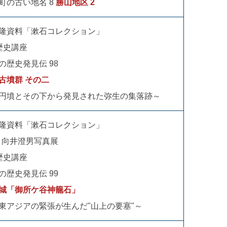
町の古い地名 8
勝山地区 2
隆資料「漱石コレクション」
歴史講座
の歴史発見伝 98
古墳群 その二
円墳とその下から発見された弥生の集落跡～
隆資料「漱石コレクション」
回 向井澄男写真展
歴史講座
の歴史発見伝 99
城「御所ケ谷神籠石」
東アジアの緊張が生んだ"山上の要塞"～