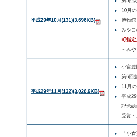
第5回
10月
平成29年10月(131)
(3,696KB)
博物館
みやこ
町指定
～みや
小宮豊
第6回
11月
平成29年11月(132)
(3,026.9KB)
平成2
記念絵
受賞・
「小倉