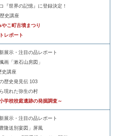
コ『世界の記憶』に登録決定！
の歴史講座
みやこ町古墳まつり
トレポート
新展示・注目の品レポート
楓画「漱石山房図」
歴史講座
の歴史発見伝 103
ら現れた弥生の村
小学校校庭遺跡の発掘調査～
新展示・注目の品レポート
豊隆送別宴図」屏風