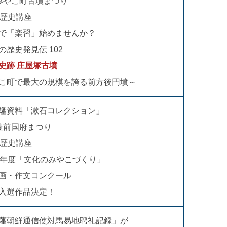
みやこ町古墳まつり
の歴史講座
で「楽習」始めませんか？
の歴史発見伝 102
史跡 庄屋塚古墳
こ町で最大の規模を誇る前方後円墳～
隆資料「漱石コレクション」
豊前国府まつり
の歴史講座
9年度「文化のみやこづくり」
画・作文コンクール
入選作品決定！
藩朝鮮通信使対馬易地聘礼記録」が