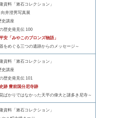
隆資料「漱石コレクション」
回 向井澄男写真展
歴史講座
の歴史発見伝 100
平安「みやこのブロンズ物語」
器をめぐる三つの遺跡からのメッセージ～
隆資料「漱石コレクション」
歴史講座
の歴史発見伝 101
史跡 豊前国分尼寺跡
花ばかりではなかった天平の偉大と謎多き尼寺～
隆資料「漱石コレクション」