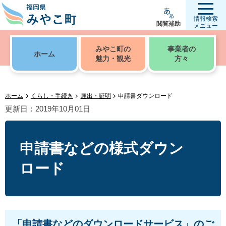
情報検索
閲覧補助
メニュー
みやこ町の
事業者の
ホーム
魅力・観光
方々
ホーム
くらし・手続き
届出・証明
申請書ダウンロード
更新日：2019年10月01日
申請書などの様式ダウン
ロード
「申請書などのダウンロードサービス」のご