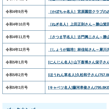
令和4年9月号
［かぼちゃ名人］宮原園芸クラブの
令和4年10月号
［ねぎ名人］上田正則さん～勝山箕
令和4年11月号
［さつま芋名人］古門興ニさん～勝
令和4年12月号
［しょうが栽培
］
林佳祐さん～犀川
令和5年1月号
[にんじん名人] 山下喜博さん栄子さ
令和5年2月号
[ほうれん草名人]久松和子さん
(757.
令和5年3月号
[キャベツ名人]藤河孝俊さん
(795.8K