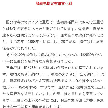
福岡県指定有形文化財
国分僧寺の塔は本来七重塔で、当初鐘楼門をはさんで三重塔
とは反対の東側にあったと推定されています。焼失後、塔が再
建さたのは明治になってからです。住職宮本孝梁師の発願によ
り、明治21年（1888年）に着工し、28年完成、29年1月に落慶
法要が行われました。
その後100年経過して傷みが激しかったため、昭和60年から
62年に全面的な解体修理が実施されました。
三重塔は、昭和32年に福岡県の有形文化財に指定されていま
す。建物の高さは約23．3m、初層の大きさは一辺が約7．5mで
す。建築様式は層塔と多宝塔の折衷様式で、心柱は全長23m・
根元60cm角の杉材の一本物です。屋根の瓦は発掘調査で出土し
た大宰府系を復元しています。内部には大日如来を安置してい
ます。二層目の上部の外壁面には、明治の文明開化の香りを漂
わせる十二星座の彫刻が見られます。