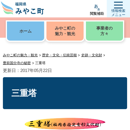
情報検索
閲覧補助
メニュー
みやこ町の
事業者の
ホーム
魅力・観光
方々
みやこ町の魅力・観光
歴史・文化・伝統芸能
史跡・文化財
豊前国分寺の秘密
三重塔
更新日：2017年05月22日
三重塔