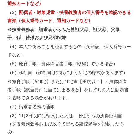
通知カードなど）
（3）
配偶者・対象児童・扶養義務者の個人番号を確認できる
書類（個人番号カード、通知カードなど）
※扶養義務者…請求者からみた曾祖父母、祖父母、父母、
子、孫、曾孫および兄弟姉妹
（4）本人であることを証明するもの（免許証、個人番号カー
ドなど）
（5）療育手帳・身体障害者手帳（取得している場合）
（6）診断書 （診断書は症状により所定の様式があります）
※療育手帳【A判定】または判定書【重度以上】・身体障害
者手帳【該当要件に当てはまる場合】をお持ちの人は診断書
を省略できる場合があります。
（7）請求者名義の通帳
（8）1月2日以降に転入した人は、旧住所地の所得証明書
（扶養親族数等および政令で定める諸控除等を記載したも
の）