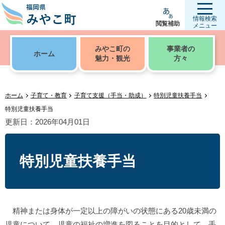
情報検索
閲覧補助
メニュー
みやこ町の
事業者の
ホーム
魅力・観光
方々
ホーム
子育て・教育
子育て支援（手当・助成）
特別児童扶養手当
特別児童扶養手当
更新日：2026年04月01日
特別児童扶養手当
精神または身体が一定以上の障がいの状態にある20歳未満の
児童について、児童の福祉の増進を図ることを目的として、手