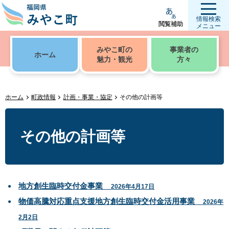
情報検索
閲覧補助
メニュー
みやこ町の
事業者の
ホーム
魅力・観光
方々
ホーム
町政情報
計画・事業・協定
その他の計画等
その他の計画等
地方創生臨時交付金事業
2026年4月17日
物価高騰対応重点支援地方創生臨時交付金活用事業
2026年
2月2日