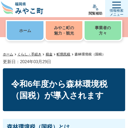
情報検索
閲覧補助
メニュー
みやこ町の
事業者の
ホーム
魅力・観光
方々
ホーム
くらし・手続き
税金
町県民税
森林環境税（国税）
更新日：2024年03月29日
令和6年度から森林環境税
（国税）が導入されます
森林環境税（国税）とは