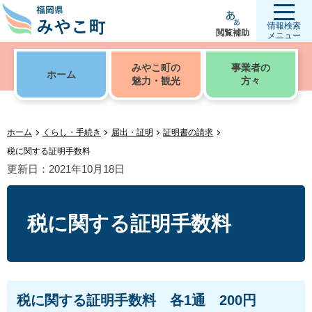
情報検索
閲覧補助
メニュー
みやこ町の
事業者の
ホーム
魅力・観光
方々
ホーム
くらし・手続き
届出・証明
証明書の請求
税に関する証明手数料
更新日：2021年10月18日
税に関する証明手数料
税に関する証明手数料 各1通 200円