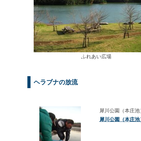
ふれあい広場
ヘラブナの放流
犀川公園（本庄池
犀川公園（本庄池