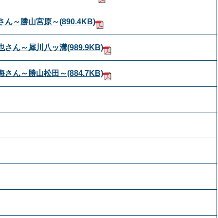
孝さん～勝山宮原～
(890.4KB)
雅也さん～犀川八ッ溝
(989.9KB)
晴海さん～勝山松田～
(884.7KB)