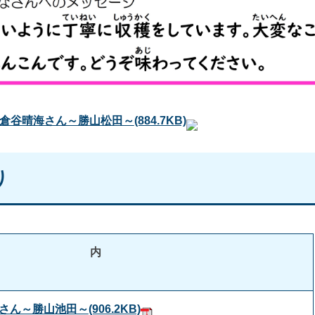
]倉谷晴海さん～勝山松田～
(884.7KB)
り
内
容
也さん～勝山池田～
(906.2KB)