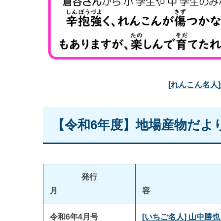
[れんこん名人
【令和6年度】地場産物だよ
発行
月
令和6年4月号
[いちご名人] 山中勝