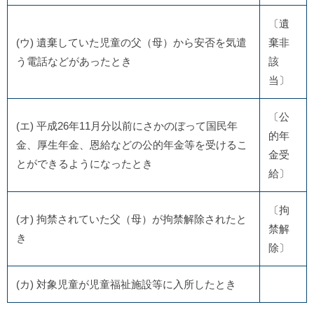
〔遺
(ウ) 遺棄していた児童の父（母）から安否を気遣
棄非
う電話などがあったとき
該
当〕
〔公
(エ) 平成26年11月分以前にさかのぼって国民年
的年
金、厚生年金、恩給などの公的年金等を受けるこ
金受
とができるようになったとき
給〕
〔拘
(オ) 拘禁されていた父（母）が拘禁解除されたと
禁解
き
除〕
(カ) 対象児童が児童福祉施設等に入所したとき