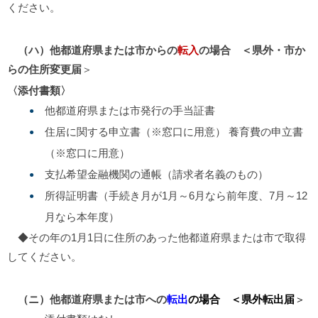
ください。
（ハ）他都道府県または市からの
転入
の場合 ＜県外・市か
らの住所変更届
＞
〈添付書類〉
他都道府県または市発行の手当証書
住居に関する申立書（※窓口に用意） 養育費の申立書
（※窓口に用意）
支払希望金融機関の通帳（請求者名義のもの）
所得証明書（手続き月が1月～6月なら前年度、7月～12
月なら本年度）
◆その年の1月1日に住所のあった他都道府県または市で取得
してください。
（ニ）他都道府県または市への
転出
の場合 ＜県外転出届
＞