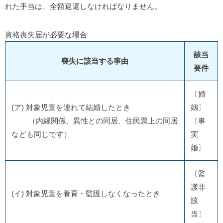
れた手当は、全額返還しなければなりません。
資格喪失届が必要な場合
該当
喪失に該当する事由
要件
〔婚
(ア) 対象児童を連れて結婚したとき
姻〕
（内縁関係、異性との同居、住民票上の同居
〔事
なども同じです）
実
婚〕
〔監
護非
(イ) 対象児童を養育・監護しなくなったとき
該
当〕