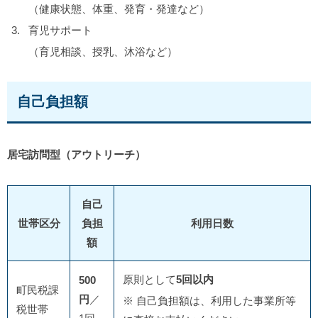
（健康状態、体重、発育・発達など）
育児サポート
（育児相談、授乳、沐浴など）
自己負担額
居宅訪問型（アウトリーチ）
自己
世帯区分
負担
利用日数
額
原則として
5回以内
500
町民税課
円
／
※ 自己負担額は、利用した事業所等
税世帯