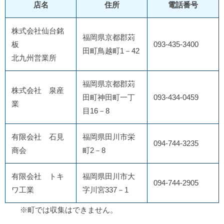
店名
住所
電話番号
株式会社仙台銘
福岡県京都郡苅
板
093-435-3400
田町鳥越町1－42
北九州営業所
福岡県京都郡苅
株式会社 泉産
田町神田町一丁
093-434-0459
業
目16－8
有限会社 石見
福岡県田川市栄
094-744-3235
商会
町2－8
有限会社 トキ
福岡県田川市大
094-744-2905
ワ工業
字川宮337－1
※町では収集はできません。