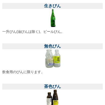
生きびん
一升びん(油びんは除く)、ビールびん。
無色びん
飲食用のびんに限ります。
茶色びん