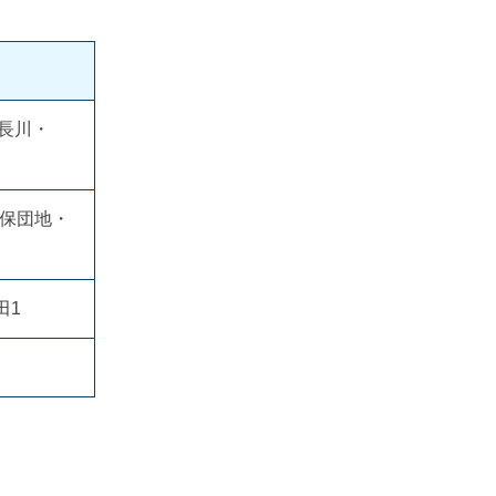
長川・
久保団地・
田1