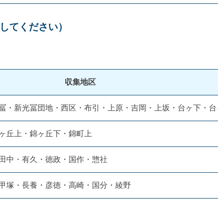
してください）
収集地区
冨・新光冨団地・西区・布引・上原・吉岡・上坂・台ヶ下・台
ヶ丘上・錦ヶ丘下・錦町上
田中・有久・徳政・国作・惣社
甲塚・長養・彦徳・高崎・国分・綾野