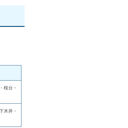
・桜台・
下木井・