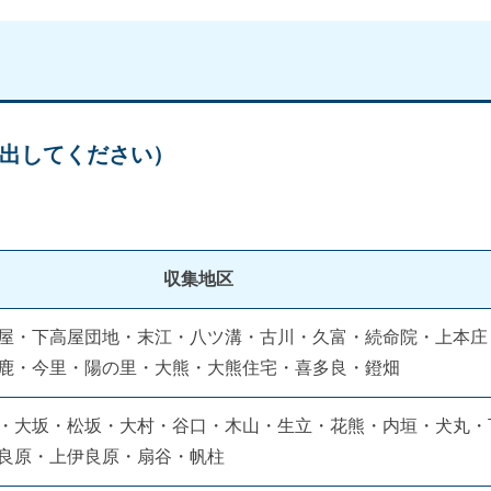
出してください）
収集地区
屋・下高屋団地・末江・八ツ溝・古川・久富・続命院・上本庄
鹿・今里・陽の里・大熊・大熊住宅・喜多良・鐙畑
・大坂・松坂・大村・谷口・木山・生立・花熊・内垣・犬丸・
良原・上伊良原・扇谷・帆柱