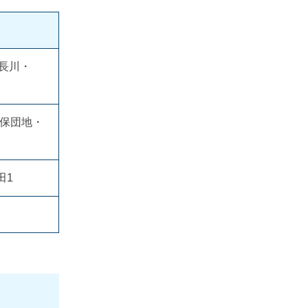
長川・
久保団地・
田1