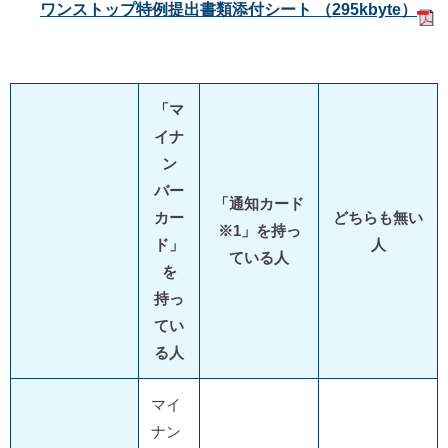
ワンストップ特例提出書類添付シート （295kbyte）
「マ
イナ
ン
バー
「通知カード
カー
どちらも無い
※1」を持っ
ド」
人
ている人
を
持っ
てい
る人
マイ
ナン