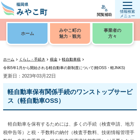
情報検索
閲覧補助
メニュー
みやこ町の
事業者の
ホーム
魅力・観光
方々
ホーム
くらし・手続き
税金
軽自動車税
令和5年1月から開始される軽自動車の新制度について(軽OSS・軽JNKS)
更新日：2023年03月22日
軽自動車保有関係手続のワンストップサービ
ス（軽自動車OSS）
軽自動車を保有するためには、多くの手続（検査申請、地方
税申告等）と税・手数料の納付（検査手数料、技術情報管理手