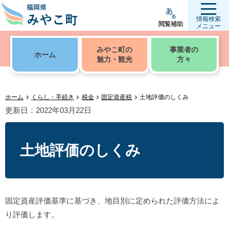
情報検索
閲覧補助
メニュー
みやこ町の
事業者の
ホーム
魅力・観光
方々
ホーム
くらし・手続き
税金
固定資産税
土地評価のしくみ
更新日：2022年03月22日
土地評価のしくみ
固定資産評価基準に基づき、地目別に定められた評価方法によ
り評価します。