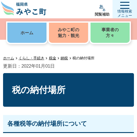
情報検索
閲覧補助
メニュー
みやこ町の
事業者の
ホーム
魅力・観光
方々
ホーム
くらし・手続き
税金
納税
税の納付場所
更新日：2022年01月01日
税の納付場所
各種税等の納付場所について