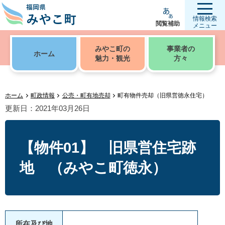
情報検索
閲覧補助
メニュー
みやこ町の
事業者の
ホーム
魅力・観光
方々
ホーム
町政情報
公売・町有地売却
町有物件売却（旧県営徳永住宅）
更新日：2021年03月26日
【物件01】 旧県営住宅跡
地 （みやこ町徳永）
所在及び地