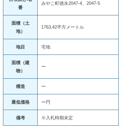
みやこ町徳永2047-4、2047-5
番
面積（土
1763.42平方メートル
地）
地目
宅地
面積（建
ー
物）
構造
ー
最低価格
ー円
備考
※入札時期未定