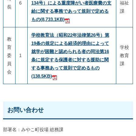
6
134号）による重度障がい者医療費の支
福祉
長
給に関する事務であって規則で定める
課
もの
(8,733.1KB)
学校教育法（昭和22年法律第26号）第
教
19条の規定による経済的理由によって
育
学校
就学が困難と認められる者の同法第16
委
1
教育
条に規定する保護者に対する援助に関
員
課
する事務あって規則で定めるもの
会
(138.5KB)
お問い合わせ
部署名：みやこ町役場 総務課