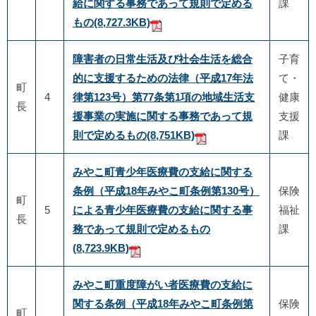
給に関する事務であって規則で定める
課
もの
(8,727.3KB)
障害者の日常生活及び社会生活を総合
子育
的に支援するための法律（平成17年法
て・
町
4
律第123号）第77条第1項の地域生活支
健康
長
援事業の実施に関する事務であって規
支援
則で定めるもの
(8,751KB)
課
みやこ町青少年医療費の支給に関する
条例（平成18年みやこ町条例第130号）
保険
町
5
による青少年医療費の支給に関する事
福祉
長
務であって規則で定めるもの
課
(8,723.9KB)
みやこ町重度障がい者医療費の支給に
関する条例（平成18年みやこ町条例第
保険
町