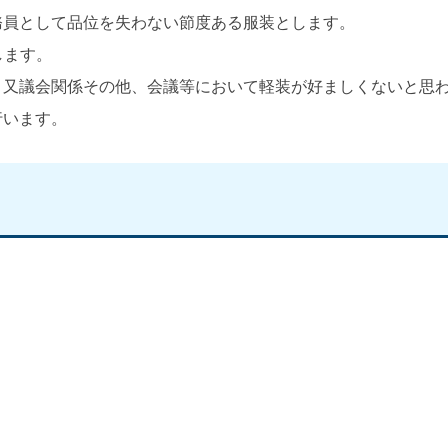
務員として品位を失わない節度ある服装とします。
します。
、又議会関係その他、会議等において軽装が好ましくないと思
行います。