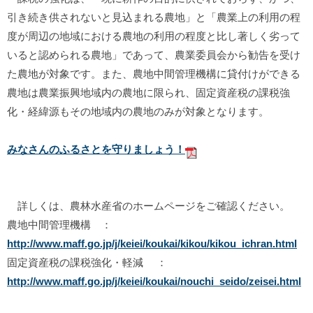
引き続き供されないと見込まれる農地」と「農業上の利用の程
度が周辺の地域における農地の利用の程度と比し著しく劣って
いると認められる農地」であって、農業委員会から勧告を受け
た農地が対象です。また、農地中間管理機構に貸付けができる
農地は農業振興地域内の農地に限られ、固定資産税の課税強
化・経緯源もその地域内の農地のみが対象となります。
みなさんのふるさとを守りましょう！
詳しくは、農林水産省のホームページをご確認ください。
農地中間管理機構 ：
http://www.maff.go.jp/j/keiei/koukai/kikou/kikou_ichran.html
固定資産税の課税強化・軽減 ：
http://www.maff.go.jp/j/keiei/koukai/nouchi_seido/zeisei.html