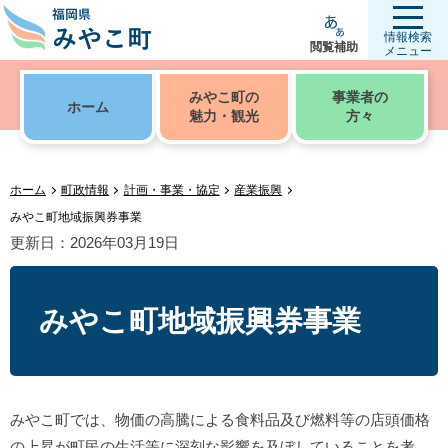
情報検索
閲覧補助
メニュー
みやこ町の
事業者の
ホーム
魅力・観光
方々
ホーム
町政情報
計画・事業・協定
産業振興
みやこ町地域振興券事業
更新日：2026年03月19日
みやこ町地域振興券事業
みやこ町では、物価の高騰による食料品及び燃料等の店頭価格
の上昇が町民の生活等に深刻な影響を及ぼしていることを考