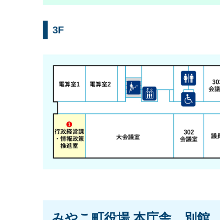
3F
みやこ町役場 本庁舎 別館