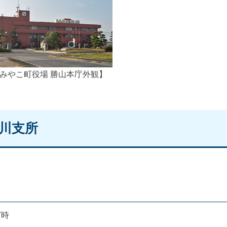
みやこ町役場 勝山本庁外観】
犀川支所
7時