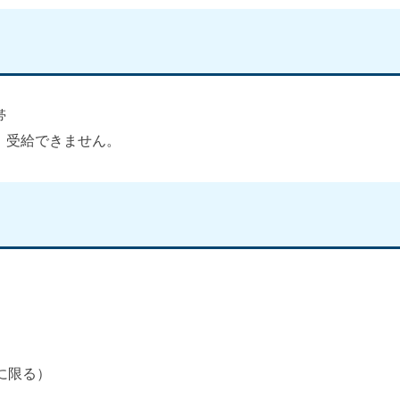
帯
、受給できません。
に限る）