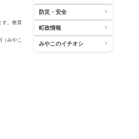
防災・安全
ます。教育
町政情報
則（みやこ
みやこのイチオシ