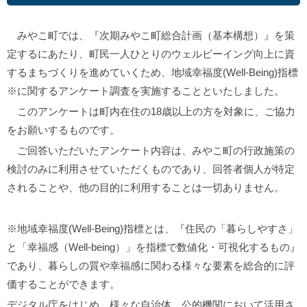
みやこ町では、『次期みやこ町総合計画（基本構想）』を策
定するにあたり、町民一人ひとりのウェルビーイング向上に資
するまちづくりを進めていくため、地域幸福度(Well-Being)指標
※に関するアンケート調査を実施することといたしました。
このアンケートは町内在住の18歳以上の方を対象に、ご協力
をお願いするものです。
ご回答いただいたアンケート内容は、みやこ町の行政施策の
検討のみに利用させていただくものであり、回答者個人が特定
されることや、他の目的に利用することは一切ありません。
※地域幸福度(Well-Being)指標とは、『住民の「暮らしやすさ」
と「幸福感（Well-being）」を指標で数値化・可視化するもの』
であり、暮らしの質や幸福感に関わる様々な要素を総合的に評
価することができます。
デジタル庁をはじめ、様々な自治体、公的機関において活用さ