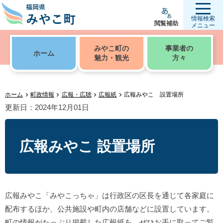
情報検索
閲覧補助
メニュー
みやこ町の
事業者の
ホーム
魅力・観光
方々
ホーム
町政情報
広報・広聴
広報紙
広報みやこ 設置場所
更新日：2024年12月01日
広報みやこ 設置場所
広報みやこ「みやこっちゃ」は行政区の区長を通じて各家庭に
配布するほか、公共施設や町内の店舗などに設置しています。
町の情報がたっぷり掲載した広報紙を、ぜひお手に取ってご覧