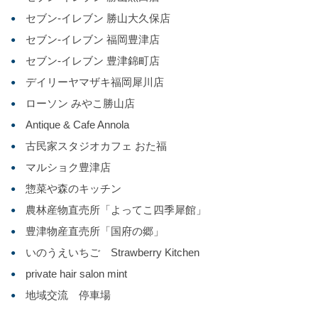
セブン‐イレブン 勝山大久保店
セブン‐イレブン 福岡豊津店
セブン‐イレブン 豊津錦町店
デイリーヤマザキ福岡犀川店
ローソン みやこ勝山店
Antique & Cafe Annola
古民家スタジオカフェ おた福
マルショク豊津店
惣菜や森のキッチン
農林産物直売所「よってこ四季犀館」
豊津物産直売所「国府の郷」
いのうえいちご Strawberry Kitchen
private hair salon mint
地域交流 停車場