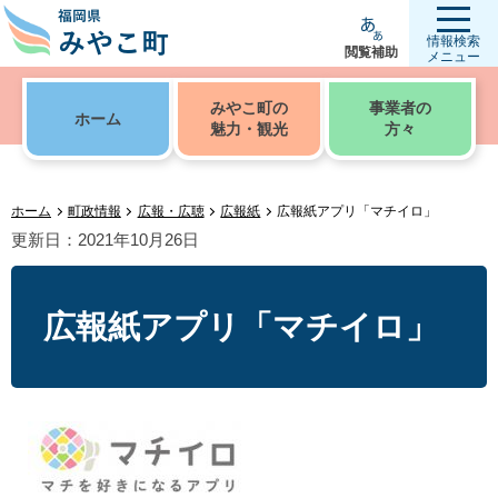
情報検索
閲覧補助
メニュー
みやこ町の
事業者の
ホーム
魅力・観光
方々
ホーム
町政情報
広報・広聴
広報紙
広報紙アプリ「マチイロ」
更新日：2021年10月26日
広報紙アプリ「マチイロ」