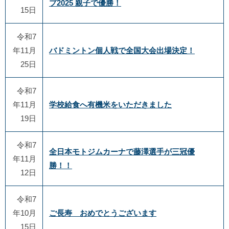
プ2025 親子で優勝！
15日
令和7
年11月
バドミントン個人戦で全国大会出場決定！
25日
令和7
年11月
学校給食へ有機米をいただきました
19日
令和7
全日本モトジムカーナで藤澤選手が三冠優
年11月
勝！！
12日
令和7
年10月
ご長寿 おめでとうございます
15日