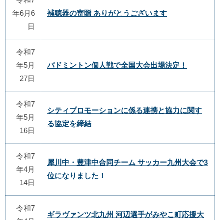
年6月6
補聴器の寄贈 ありがとうございます
日
令和7
年5月
バドミントン個人戦で全国大会出場決定！
27日
令和7
シティプロモーションに係る連携と協力に関す
年5月
る協定を締結
16日
令和7
犀川中・豊津中合同チーム サッカー九州大会で3
年4月
位になりました！
14日
令和7
ギラヴァンツ北九州 河辺選手がみやこ町応援大