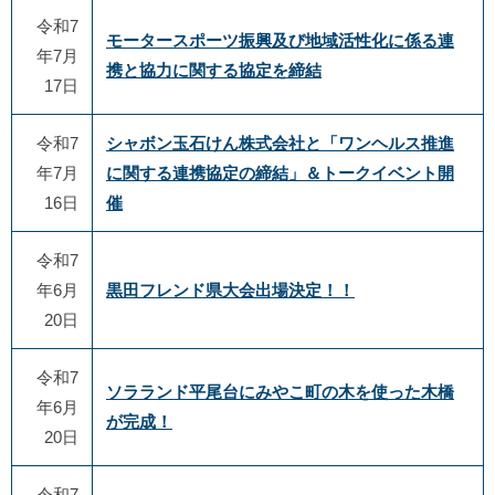
令和7
モータースポーツ振興及び地域活性化に係る連
年7月
携と協力に関する協定を締結
17日
令和7
シャボン玉石けん株式会社と「ワンヘルス推進
年7月
に関する連携協定の締結」＆トークイベント開
16日
催
令和7
年6月
黒田フレンド県大会出場決定！！
20日
令和7
ソラランド平尾台にみやこ町の木を使った木橋
年6月
が完成！
20日
令和7