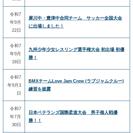
令和7
犀川中・豊津中合同チーム サッカー全国大会
年9月
に出場しました！
22日
令和7
九州少年少女レスリング選手権大会 初出場 初優
年9月
勝！
18日
令和7
BMXチームLove Jam Crew (ラブジャムクルー)
年9月3
練習を披露
日
令和7
日本ベテランズ国際柔道大会 男子個人戦優
年7月
勝！！
30日