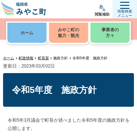
情報検索
閲覧補助
メニュー
みやこ町の
事業者の
ホーム
魅力・観光
方々
ホーム
町政情報
町長室
施政方針
令和5年度 施政方針
更新日：2023年03月02日
令和5年度 施政方針
令和5年3月議会で町長が述べました令和5年度の施政方針を
公開します。