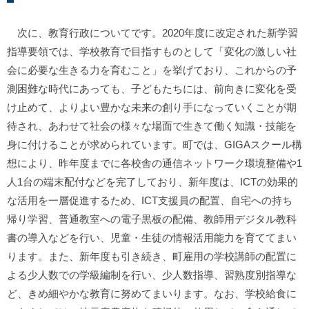
次に、教育行政についてです。2020年度に改定された新学習
指導要領では、学校教育で目指すものとして「変化の激しい社
会に必要な生きる力を育むこと」を挙げており、これからの予
測困難な時代にあっても、子どもたちには、前向きに変化を受
け止めて、よりよい豊かな未来の創り手になっていくことが期
待され、あわせて社会の様々な場面で生きて働く知識・技能を
身に付けることが求められています。町では、GIGAスクール構
想により、昨年度までに各校舎の通信ネットワーク環境整備や1
人1台の端末配付などを完了しており、新年度は、ICTの効果的
な活用を一層促進するため、ICT支援員の配置、自宅への持ち
帰り学習、普通教室への電子黒板の配備、教師用デジタル教科
書の導入などを行い、児童・生徒の情報活用能力を育ててまい
ります。また、新年度も引き続き、町雇用の学校講師の配置に
よる少人数での学級編制を行い、少人数指導、習熟度別指導な
ど、きめ細やかな教育に努めてまいります。なお、学校給食に