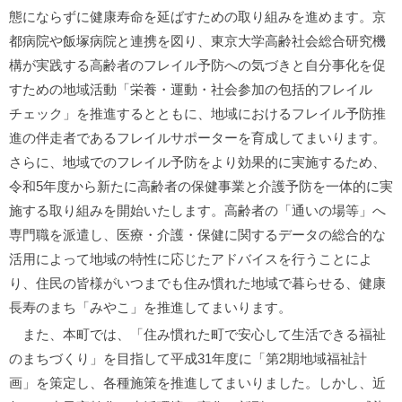
態にならずに健康寿命を延ばすための取り組みを進めます。京
都病院や飯塚病院と連携を図り、東京大学高齢社会総合研究機
構が実践する高齢者のフレイル予防への気づきと自分事化を促
すための地域活動「栄養・運動・社会参加の包括的フレイル
チェック」を推進するとともに、地域におけるフレイル予防推
進の伴走者であるフレイルサポーターを育成してまいります。
さらに、地域でのフレイル予防をより効果的に実施するため、
令和5年度から新たに高齢者の保健事業と介護予防を一体的に実
施する取り組みを開始いたします。高齢者の「通いの場等」へ
専門職を派遣し、医療・介護・保健に関するデータの総合的な
活用によって地域の特性に応じたアドバイスを行うことによ
り、住民の皆様がいつまでも住み慣れた地域で暮らせる、健康
長寿のまち「みやこ」を推進してまいります。
また、本町では、「住み慣れた町で安心して生活できる福祉
のまちづくり」を目指して平成31年度に「第2期地域福祉計
画」を策定し、各種施策を推進してまいりました。しかし、近