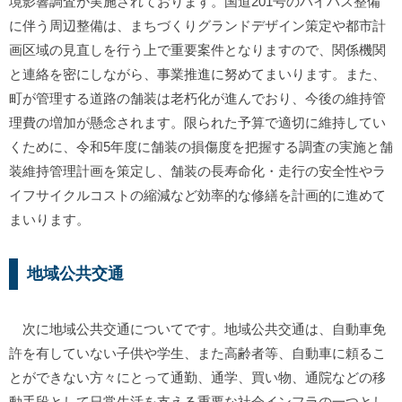
境影響調査が実施されております。国道201号のバイパス整備
に伴う周辺整備は、まちづくりグランドデザイン策定や都市計
画区域の見直しを行う上で重要案件となりますので、関係機関
と連絡を密にしながら、事業推進に努めてまいります。また、
町が管理する道路の舗装は老朽化が進んでおり、今後の維持管
理費の増加が懸念されます。限られた予算で適切に維持してい
くために、令和5年度に舗装の損傷度を把握する調査の実施と舗
装維持管理計画を策定し、舗装の長寿命化・走行の安全性やラ
イフサイクルコストの縮減など効率的な修繕を計画的に進めて
まいります。
地域公共交通
次に地域公共交通についてです。地域公共交通は、自動車免
許を有していない子供や学生、また高齢者等、自動車に頼るこ
とができない方々にとって通勤、通学、買い物、通院などの移
動手段として日常生活を支える重要な社会インフラの一つとし