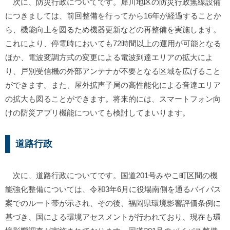
次に、防災行政についてです。犀川地区の防災行政無線設備
につきましては、前回整備を行ってから16年が経過することか
ら、機能向上を図るため機器更新などの再整備を実施します。
これにより、停電時においても72時間以上の運用が可能となる
ほか、電波変調方式の変更による電波到達エリアの拡大によ
り、戸別受信機の外部アンテナが不要となる区域を広げること
ができます。また、屋外拡声子局の高性能化による音達エリア
の拡大も図ることができます。将来的には、スマートフォン向
けの防災アプリ機能についても検討してまいります。
道路行政
次に、道路行政についてです。国道201号みやこ町区間の機
能強化整備については、令和3年6月に役場南側を通るバイパス
案でのルート帯が示され、その後、福岡県環境影響評価条例に
基づき、国による環境アセスメントが行われており、現在も環