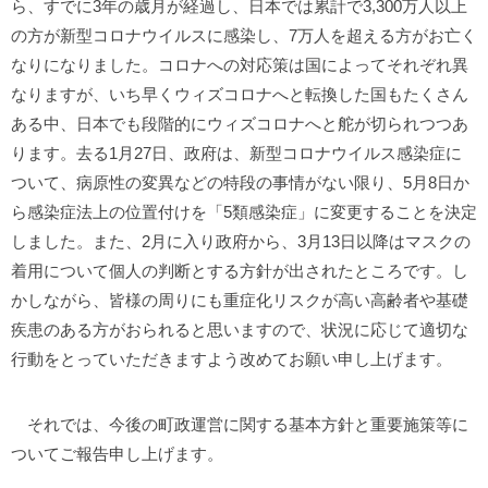
ら、すでに3年の歳月が経過し、日本では累計で3,300万人以上
の方が新型コロナウイルスに感染し、7万人を超える方がお亡く
なりになりました。コロナへの対応策は国によってそれぞれ異
なりますが、いち早くウィズコロナへと転換した国もたくさん
ある中、日本でも段階的にウィズコロナへと舵が切られつつあ
ります。去る1月27日、政府は、新型コロナウイルス感染症に
ついて、病原性の変異などの特段の事情がない限り、5月8日か
ら感染症法上の位置付けを「5類感染症」に変更することを決定
しました。また、2月に入り政府から、3月13日以降はマスクの
着用について個人の判断とする方針が出されたところです。し
かしながら、皆様の周りにも重症化リスクが高い高齢者や基礎
疾患のある方がおられると思いますので、状況に応じて適切な
行動をとっていただきますよう改めてお願い申し上げます。
それでは、今後の町政運営に関する基本方針と重要施策等に
ついてご報告申し上げます。