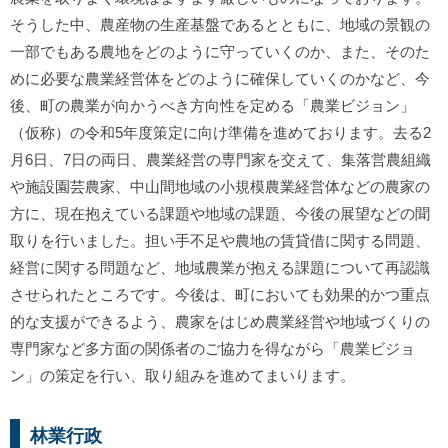
そうした中、農産物の生産基盤であるとともに、地域の景観の
一部でもある農地をどのように守っていくのか、また、そのた
めに必要な農業経営体をどのように確保していくのかなど、今
後、町の農業が向かうべき方向性を定める「農業ビジョン」
（仮称）の令和5年度策定に向け準備を進めております。去る2
月6日、7日の両日、農業経営の専門家を交えて、集落営農組織
や施設園芸農家、中山間地域の小規模農業経営体などの農家の
方に、現在抱えている課題や地域の課題、今後の展望などの聞
取りを行いました。担い手不足や農地の賃貸借に関する問題、
経営に関する問題など、地域農業が抱える課題について再認識
させられたところです。今後は、町においても効果的かつ重点
的な支援ができるよう、農家をはじめ農業経営や地域づくりの
専門家など多方面の関係者のご協力を得ながら「農業ビジョ
ン」の策定を行い、取り組みを進めてまいります。
林業行政