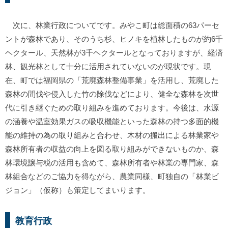
次に、林業行政についてです。みやこ町は総面積の63パーセ
ントが森林であり、そのうち杉、ヒノキを植林したものが約6千
ヘクタール、天然林が3千ヘクタールとなっておりますが、経済
林、観光林として十分に活用されていないのが現状です。現
在、町では福岡県の「荒廃森林整備事業」を活用し、荒廃した
森林の間伐や侵入した竹の除伐などにより、健全な森林を次世
代に引き継ぐための取り組みを進めております。今後は、水源
の涵養や温室効果ガスの吸収機能といった森林の持つ多面的機
能の維持の為の取り組みと合わせ、木材の搬出による林業家や
森林所有者の収益の向上を図る取り組みができないものか、森
林環境譲与税の活用も含めて、森林所有者や林業の専門家、森
林組合などのご協力を得ながら、農業同様、町独自の「林業ビ
ジョン」（仮称）も策定してまいります。
教育行政