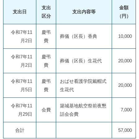
支出
金額
支出日
支出内容等
区分
（円）
令和7年11
慶弔
葬儀（区長）香典
10,000
月2日
費
令和7年11
慶弔
葬儀（区長）生花代
20,000
月2日
費
令和7年11
慶弔
おばせ看護学院戴帽式
20,000
月5日
費
生花代
令和7年11
築城基地航空祭前夜懇
会費
7,000
月29日
話会会費
合計
57,000