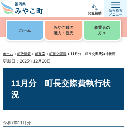
情報検索
閲覧補助
メニュー
みやこ町の
事業者の
ホーム
魅力・観光
方々
ホーム
町政情報
町長室
町長交際費
11月分 町長交際費執行状況
更新日：2025年12月20日
11月分 町長交際費執行状
況
令和7年11月分