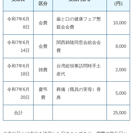
区分
（円）
令和7年6月
歯と口の健康フェア懇
会費
10,000
8日
親会会費
令和7年6月
関西錦陵同窓会総会会
会費
8,000
14日
費
令和7年6月
台湾総領事訪問時手土
雑費
2,000
18日
産代
令和7年6月
慶弔
葬儀（職員の実母）香
5,000
20日
費
典
合計
25,000