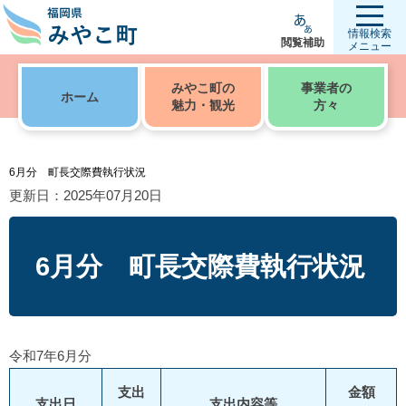
情報検索
閲覧補助
メニュー
みやこ町の
事業者の
ホーム
魅力・観光
方々
6月分 町長交際費執行状況
更新日：2025年07月20日
6月分 町長交際費執行状況
令和7年6月分
支出
金額
支出日
支出内容等