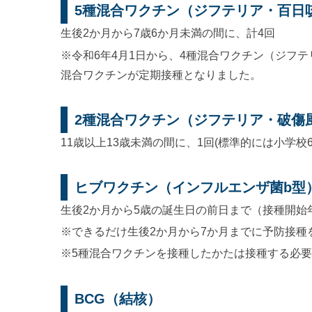
5種混合ワクチン（ジフテリア・百日
生後2か月から7歳6か月未満の間に、計4回
※令和6年4月1日から、4種混合ワクチン（ジフ
混合ワクチンが定期接種となりました。
2種混合ワクチン（ジフテリア・破傷
11歳以上13歳未満の間に、1回(標準的には小学校
ヒブワクチン（インフルエンザ菌b型
生後2か月から5歳の誕生日の前日まで（接種開始
※できるだけ生後2か月から7か月までに予防接種
※5種混合ワクチンを接種したかたは接種する必
BCG（結核）