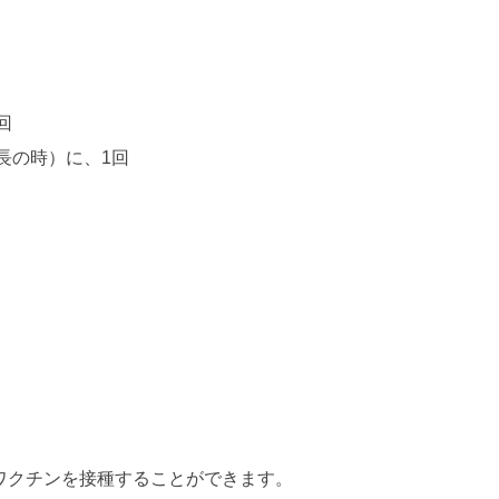
回
長の時）に、1回
ワクチンを接種することができます。