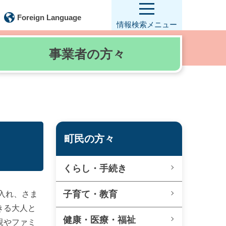
Foreign Language
情報検索
メニュー
事業者の
方々
町民の方々
くらし・手続き
子育て・教育
入れ、さま
きる大人と
健康・医療・福祉
親やファミ