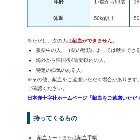
年齢
17歳から69歳
1
体重
50kg以上
5
※ただし、次の人は
献血ができません。
服薬中の人。（薬の種類によっては献血でき
海外から帰国後4週間以内の人。
特定の病気のある人。
※その他、献血をご遠慮いただく場合があります
ご確認ください。
日本赤十字社ホームページ「献血をご遠慮いただ
持ってくるもの
献血カードまたは献血手帳